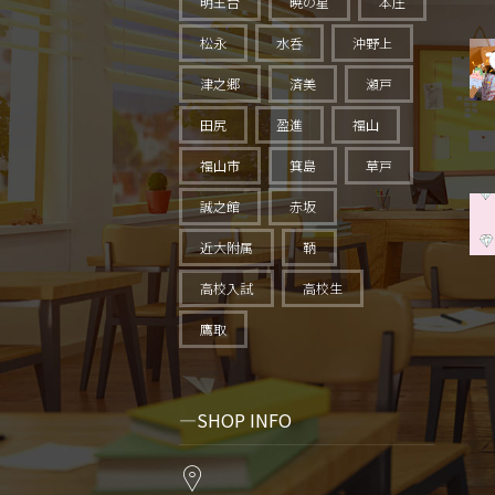
明王台
暁の星
本庄
松永
水呑
沖野上
津之郷
済美
瀬戸
田尻
盈進
福山
福山市
箕島
草戸
誠之館
赤坂
近大附属
鞆
高校入試
高校生
鷹取
SHOP INFO