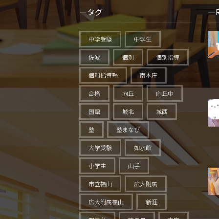
タグ
中学受験
中学生
佐波
個別
個別指導
個別指導塾
南本庄
合格
向丘
向丘中
国語
城北
城西
塾
塾まなび
大学受験
如水館
小学生
山手
市立福山
広大附属
広大附属福山
新涯