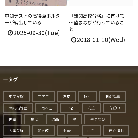
中間テストの高得点ホルダ
『難関高校合格』に向けて
ーが続出している
～塾まなびが行っているこ
と。
2025-09-30(Tue)
2018-01-10(Wed)
タグ
中学受験
中学生
佐波
個別
個別指導
個別指導塾
南本庄
合格
向丘
向丘中
国語
城北
城西
塾
塾まなび
大学受験
如水館
小学生
山手
市立福山