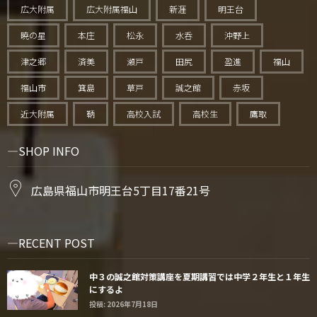
広大附属
広大附属福山
新涯
明王台
暁の星
本庄
松永
水呑
沖野上
津之郷
済美
瀬戸
田尻
盈進
福山
福山市
箕島
草戸
誠之館
赤坂
近大附属
鞆
高校入試
高校生
鷹取
SHOP INFO
広島県福山市明王台5丁目17番21号
RECENT POST
中３の誠之館対策講座を夏期講習では中学２年生と１年生
にするよ
投稿: 2026年7月18日