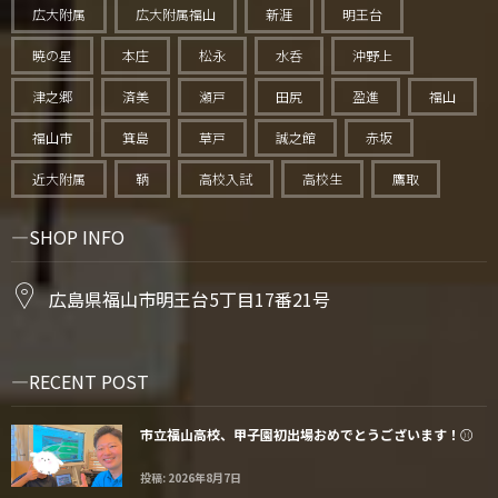
広大附属
広大附属福山
新涯
明王台
暁の星
本庄
松永
水呑
沖野上
津之郷
済美
瀬戸
田尻
盈進
福山
福山市
箕島
草戸
誠之館
赤坂
近大附属
鞆
高校入試
高校生
鷹取
SHOP INFO
広島県福山市明王台5丁目17番21号
RECENT POST
市立福山高校、甲子園初出場おめでとうございます！⚾️
投稿: 2026年8月7日