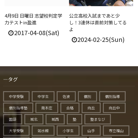
4月9日 日曜日 志望校判定学
公立高校入試まであと少
力テストin盈進
し！3連休は直前対策してる
よ
2017-04-08(Sat)
2024-02-25(Sun)
タグ
中学受験
中学生
佐波
個別
個別指導
個別指導塾
南本庄
合格
向丘
向丘中
国語
城北
城西
塾
塾まなび
大学受験
如水館
小学生
山手
市立福山