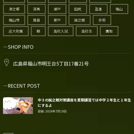
津之郷
済美
瀬戸
田尻
盈進
福山
福山市
箕島
草戸
誠之館
赤坂
近大附属
鞆
高校入試
高校生
鷹取
SHOP INFO
広島県福山市明王台5丁目17番21号
RECENT POST
中３の誠之館対策講座を夏期講習では中学２年生と１年生
にするよ
投稿: 2026年7月18日