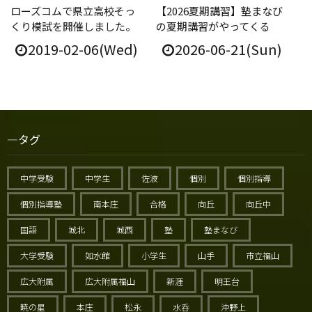
ローズコムで県立高校そっ
【2026夏期講習】塾まなび
くり模試を開催しました。
の夏期講習がやってくる
2019-02-06(Wed)
2026-06-21(Sun)
タグ
中学受験
中学生
佐波
個別
個別指導
個別指導塾
南本庄
合格
向丘
向丘中
国語
城北
城西
塾
塾まなび
大学受験
如水館
小学生
山手
市立福山
広大附属
広大附属福山
新涯
明王台
暁の星
本庄
松永
水呑
沖野上