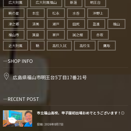
広大附属
広大附属福山
新涯
明王台
暁の星
本庄
松永
水呑
沖野上
津之郷
済美
瀬戸
田尻
盈進
福山
福山市
箕島
草戸
誠之館
赤坂
近大附属
鞆
高校入試
高校生
鷹取
SHOP INFO
広島県福山市明王台5丁目17番21号
RECENT POST
市立福山高校、甲子園初出場おめでとうございます！⚾️
投稿: 2026年8月7日