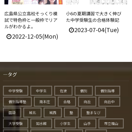
広島県公立高校そっくり模
小6の夏期講習で大きく伸び
試で特色枠と一般枠でリア
た中学受験生の合格体験記
ルがわかるよ。
2023-07-04(Tue)
2022-12-05(Mon)
タグ
中学受験
中学生
佐波
個別
個別指導
個別指導塾
南本庄
合格
向丘
向丘中
国語
城北
城西
塾
塾まなび
大学受験
如水館
小学生
山手
市立福山