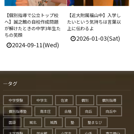
【個別指導で公立トップ校
【近大附属福山中】入学し
へ】誠之館の自校作成問題
たいという気持ちは言葉以
が解けたときの中学3年生た
上に伝わるよ
ちの笑顔
2026-01-03(Sat)
2024-09-11(Wed)
タグ
中学受験
中学生
佐波
個別
個別指導
個別指導塾
南本庄
合格
向丘
向丘中
国語
城北
城西
塾
塾まなび
大学受験
如水館
小学生
山手
市立福山