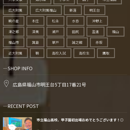
広大附属
広大附属福山
新涯
明王台
暁の星
本庄
松永
水呑
沖野上
津之郷
済美
瀬戸
田尻
盈進
福山
福山市
箕島
草戸
誠之館
赤坂
近大附属
鞆
高校入試
高校生
鷹取
SHOP INFO
広島県福山市明王台5丁目17番21号
RECENT POST
市立福山高校、甲子園初出場おめでとうございます！⚾️