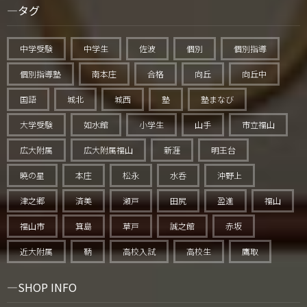
タグ
中学受験
中学生
佐波
個別
個別指導
個別指導塾
南本庄
合格
向丘
向丘中
国語
城北
城西
塾
塾まなび
大学受験
如水館
小学生
山手
市立福山
広大附属
広大附属福山
新涯
明王台
暁の星
本庄
松永
水呑
沖野上
津之郷
済美
瀬戸
田尻
盈進
福山
福山市
箕島
草戸
誠之館
赤坂
近大附属
鞆
高校入試
高校生
鷹取
SHOP INFO