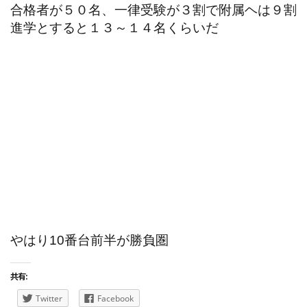
合格者が５０名、一律受験が３割で附属ヘは９割
進学とすると１３～１４名くらいだ
やはり10番台前半が勝負圏
共有:
Twitter
Facebook