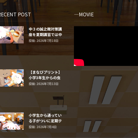
RECENT POST
MOVIE
中３の誠之館対策講
座を夏期講習では中
学２年生と１年生に
投稿: 2026年7月18日
するよ
【まなびプリント】
小学3年生からの虫
食い算
投稿: 2026年7月13日
小学生から通ってい
る子がついに定期テ
ストで最高得点だ
投稿: 2026年7月4日