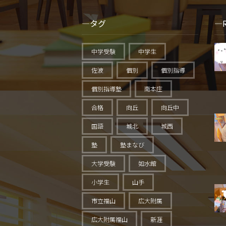
タグ
中学受験
中学生
佐波
個別
個別指導
個別指導塾
南本庄
合格
向丘
向丘中
国語
城北
城西
塾
塾まなび
大学受験
如水館
小学生
山手
市立福山
広大附属
広大附属福山
新涯