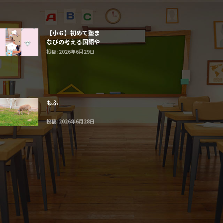
【小６】初めて塾ま
なびの考える国語や
まなび算数に触れる
投稿: 2026年6月29日
子たち
もふ
投稿: 2026年6月28日