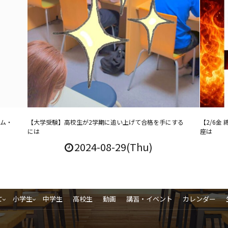
ーム・
【大学受験】高校生が2学期に追い上げて合格を手にする
【2/6
には
座は
2024-08-29(Thu)
て
小学生
中学生
高校生
動画
講習・イベント
カレンダー