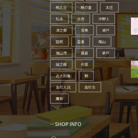
明王台
暁の星
本庄
松永
水呑
沖野上
津之郷
済美
瀬戸
田尻
盈進
福山
福山市
箕島
草戸
誠之館
赤坂
近大附属
鞆
高校入試
高校生
鷹取
SHOP INFO