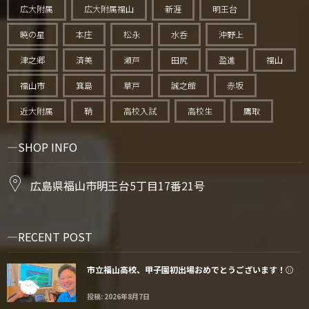
広大附属
広大附属福山
新涯
明王台
暁の星
本庄
松永
水呑
沖野上
津之郷
済美
瀬戸
田尻
盈進
福山
福山市
箕島
草戸
誠之館
赤坂
近大附属
鞆
高校入試
高校生
鷹取
SHOP INFO
広島県福山市明王台5丁目17番21号
RECENT POST
市立福山高校、甲子園初出場おめでとうございます！⚾️
投稿: 2026年8月7日