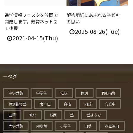
進学情報フェスタを笠岡で
解答用紙にあふれる子ども
開催します。教育ネット２
の思い
１後援
2025-08-26(Tue)
2021-04-15(Thu)
タグ
中学受験
中学生
佐波
個別
個別指導
個別指導塾
南本庄
合格
向丘
向丘中
国語
城北
城西
塾
塾まなび
大学受験
如水館
小学生
山手
市立福山