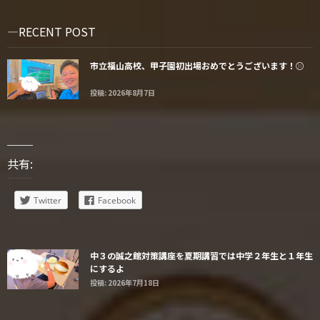
RECENT POST
市立福山高校、甲子園初出場おめでとうございます！⚾️
投稿: 2026年8月7日
共有:
Twitter
Facebook
中３の誠之館対策講座を夏期講習では中学２年生と１年生
にするよ
投稿: 2026年7月18日