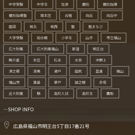
中学受験
中学生
佐波
個別
個別指導
個別指導塾
南本庄
合格
向丘
向丘中
国語
城北
城西
塾
塾まなび
大学受験
如水館
小学生
山手
市立福山
広大附属
広大附属福山
新涯
明王台
暁の星
本庄
松永
水呑
沖野上
津之郷
済美
瀬戸
田尻
盈進
福山
福山市
箕島
草戸
誠之館
赤坂
近大附属
鞆
高校入試
高校生
鷹取
SHOP INFO
広島県福山市明王台5丁目17番21号