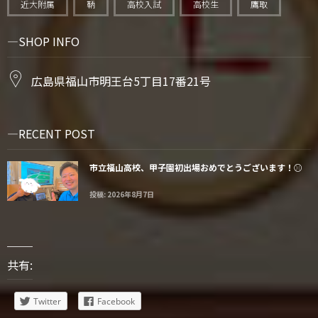
近大附属
鞆
高校入試
高校生
鷹取
SHOP INFO
広島県福山市明王台5丁目17番21号
RECENT POST
市立福山高校、甲子園初出場おめでとうございます！⚾️
投稿: 2026年8月7日
共有:
Twitter
Facebook