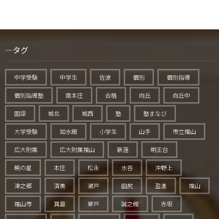
タグ
中学受験
中学生
佐波
個別
個別指導
個別指導塾
南本庄
合格
向丘
向丘中
国語
城北
城西
塾
塾まなび
大学受験
如水館
小学生
山手
市立福山
広大附属
広大附属福山
新涯
明王台
暁の星
本庄
松永
水呑
沖野上
津之郷
済美
瀬戸
田尻
盈進
福山
福山市
箕島
草戸
誠之館
赤坂