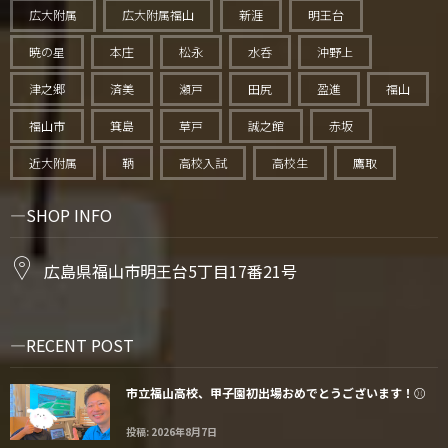
広大附属
広大附属福山
新涯
明王台
暁の星
本庄
松永
水呑
沖野上
津之郷
済美
瀬戸
田尻
盈進
福山
福山市
箕島
草戸
誠之館
赤坂
近大附属
鞆
高校入試
高校生
鷹取
SHOP INFO
広島県福山市明王台5丁目17番21号
RECENT POST
市立福山高校、甲子園初出場おめでとうございます！⚾️
投稿: 2026年8月7日