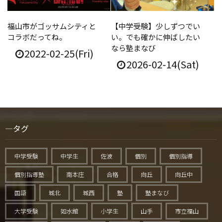
福山市がゴッサムシティと
【中学受験】少しずつでい
コラボだってね。
い。でも確かに伸ばしたい
なら塾まなび
2022-02-25(Fri)
2026-02-14(Sat)
タグ
中学受験
中学生
佐波
個別
個別指導
個別指導塾
南本庄
合格
向丘
向丘中
国語
城北
城西
塾
塾まなび
大学受験
如水館
小学生
山手
市立福山