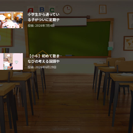
小学生から通ってい
る子がついに定期テ
ストで最高得点だ
投稿: 2026年7月4日
【小６】初めて塾ま
なびの考える国語や
まなび算数に触れる
投稿: 2026年6月29日
子たち