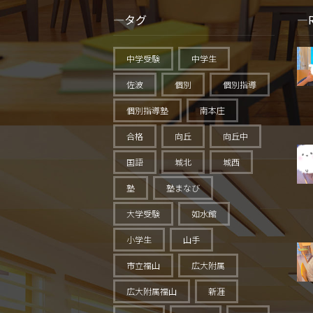
タグ
中学受験
中学生
佐波
個別
個別指導
個別指導塾
南本庄
合格
向丘
向丘中
国語
城北
城西
塾
塾まなび
大学受験
如水館
小学生
山手
市立福山
広大附属
広大附属福山
新涯