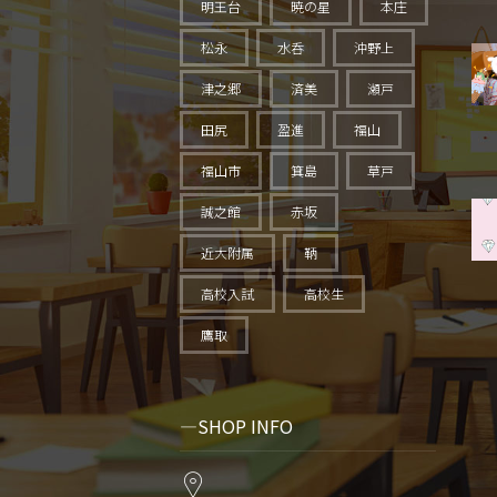
明王台
暁の星
本庄
松永
水呑
沖野上
津之郷
済美
瀬戸
田尻
盈進
福山
福山市
箕島
草戸
誠之館
赤坂
近大附属
鞆
高校入試
高校生
鷹取
SHOP INFO