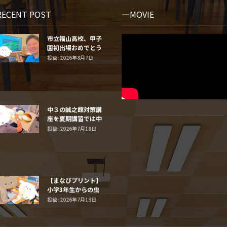
RECENT POST
MOVIE
市立福山高校、甲子
園初出場おめでとう
ございます！⚾️
投稿: 2026年8月7日
中３の誠之館対策講
座を夏期講習では中
学２年生と１年生に
投稿: 2026年7月18日
するよ
【まなびプリント】
小学3年生からの虫
食い算
投稿: 2026年7月13日