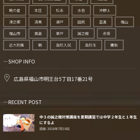
暁の星
本庄
松永
水呑
沖野上
津之郷
済美
瀬戸
田尻
盈進
福山
福山市
箕島
草戸
誠之館
赤坂
近大附属
鞆
高校入試
高校生
鷹取
SHOP INFO
広島県福山市明王台5丁目17番21号
RECENT POST
中３の誠之館対策講座を夏期講習では中学２年生と１年生
にするよ
投稿: 2026年7月18日