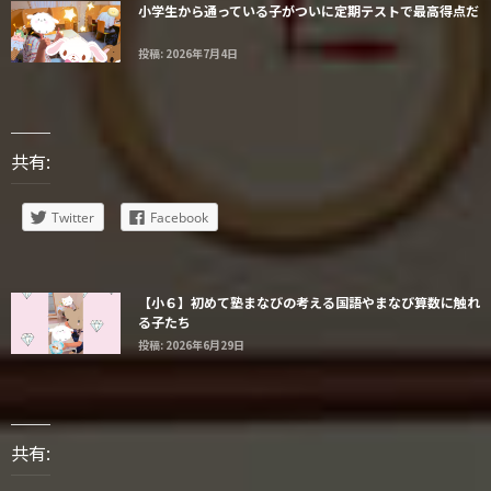
小学生から通っている子がついに定期テストで最高得点だ
投稿: 2026年7月4日
共有:
Twitter
Facebook
【小６】初めて塾まなびの考える国語やまなび算数に触れ
る子たち
投稿: 2026年6月29日
共有: