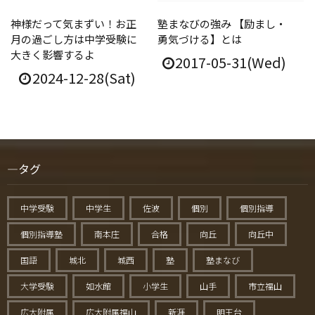
神様だって気まずい！お正
塾まなびの強み 【励まし・
月の過ごし方は中学受験に
勇気づける】とは
大きく影響するよ
2017-05-31(Wed)
2024-12-28(Sat)
タグ
中学受験
中学生
佐波
個別
個別指導
個別指導塾
南本庄
合格
向丘
向丘中
国語
城北
城西
塾
塾まなび
大学受験
如水館
小学生
山手
市立福山
広大附属
広大附属福山
新涯
明王台