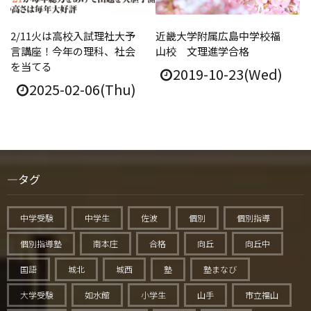
2/11火は高校入試理社大予
近畿大学附属広島中学校福
言講座！今年の理科、社会
山校 文理進学合格
を当てる
2019-10-23(Wed)
2025-02-06(Thu)
タグ
中学受験
中学生
佐波
個別
個別指導
個別指導塾
南本庄
合格
向丘
向丘中
国語
城北
城西
塾
塾まなび
大学受験
如水館
小学生
山手
市立福山