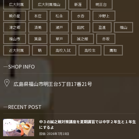
広大附属
広大附属福山
新涯
明王台
暁の星
本庄
松永
水呑
沖野上
津之郷
済美
瀬戸
田尻
盈進
福山
福山市
箕島
草戸
誠之館
赤坂
近大附属
鞆
高校入試
高校生
鷹取
SHOP INFO
広島県福山市明王台5丁目17番21号
RECENT POST
中３の誠之館対策講座を夏期講習では中学２年生と１年生
にするよ
投稿: 2026年7月18日