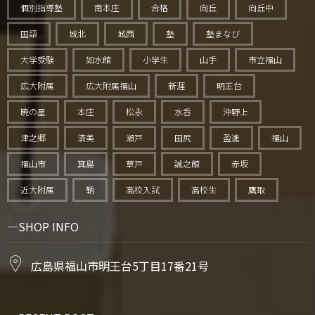
個別指導塾
南本庄
合格
向丘
向丘中
国語
城北
城西
塾
塾まなび
大学受験
如水館
小学生
山手
市立福山
広大附属
広大附属福山
新涯
明王台
暁の星
本庄
松永
水呑
沖野上
津之郷
済美
瀬戸
田尻
盈進
福山
福山市
箕島
草戸
誠之館
赤坂
近大附属
鞆
高校入試
高校生
鷹取
SHOP INFO
広島県福山市明王台5丁目17番21号