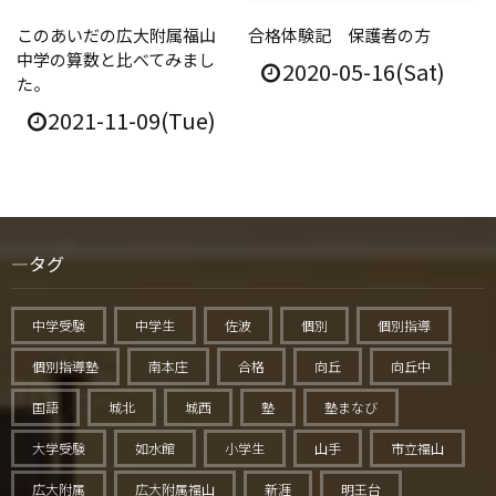
このあいだの広大附属福山
合格体験記 保護者の方
中学の算数と比べてみまし
2020-05-16(Sat)
た。
2021-11-09(Tue)
タグ
中学受験
中学生
佐波
個別
個別指導
個別指導塾
南本庄
合格
向丘
向丘中
国語
城北
城西
塾
塾まなび
大学受験
如水館
小学生
山手
市立福山
広大附属
広大附属福山
新涯
明王台