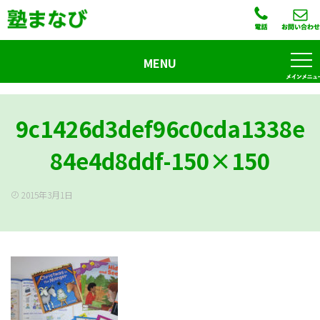
MENU
9c1426d3def96c0cda1338e
84e4d8ddf-150×150
2015年3月1日