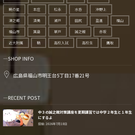
暁の星
本庄
松永
水呑
沖野上
津之郷
済美
瀬戸
田尻
盈進
福山
福山市
箕島
草戸
誠之館
赤坂
近大附属
鞆
高校入試
高校生
鷹取
SHOP INFO
広島県福山市明王台5丁目17番21号
RECENT POST
中３の誠之館対策講座を夏期講習では中学２年生と１年生
にするよ
投稿: 2026年7月18日