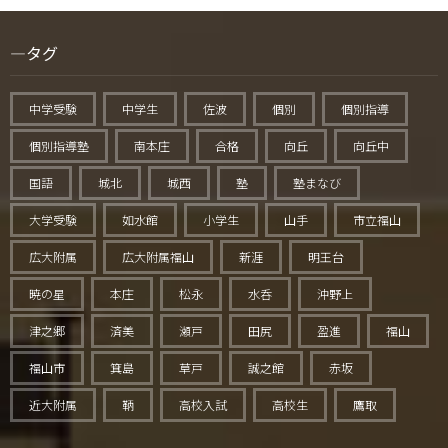
タグ
中学受験
中学生
佐波
個別
個別指導
個別指導塾
南本庄
合格
向丘
向丘中
国語
城北
城西
塾
塾まなび
大学受験
如水館
小学生
山手
市立福山
広大附属
広大附属福山
新涯
明王台
暁の星
本庄
松永
水呑
沖野上
津之郷
済美
瀬戸
田尻
盈進
福山
福山市
箕島
草戸
誠之館
赤坂
近大附属
鞆
高校入試
高校生
鷹取