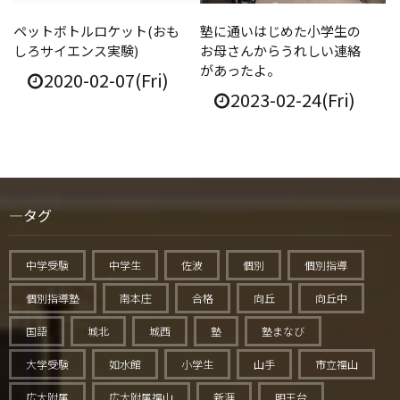
ペットボトルロケット(おも
塾に通いはじめた小学生の
しろサイエンス実験)
お母さんからうれしい連絡
があったよ。
2020-02-07(Fri)
2023-02-24(Fri)
タグ
中学受験
中学生
佐波
個別
個別指導
個別指導塾
南本庄
合格
向丘
向丘中
国語
城北
城西
塾
塾まなび
大学受験
如水館
小学生
山手
市立福山
広大附属
広大附属福山
新涯
明王台