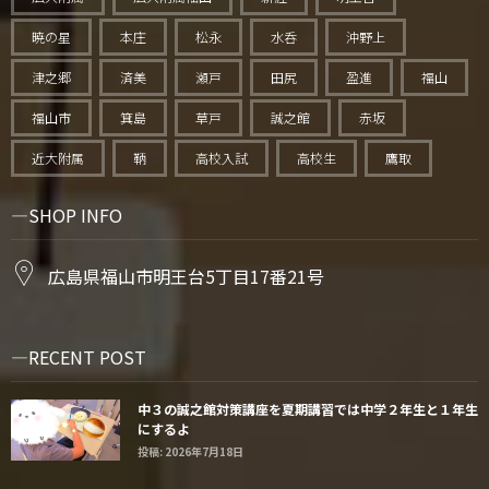
暁の星
本庄
松永
水呑
沖野上
津之郷
済美
瀬戸
田尻
盈進
福山
福山市
箕島
草戸
誠之館
赤坂
近大附属
鞆
高校入試
高校生
鷹取
SHOP INFO
広島県福山市明王台5丁目17番21号
RECENT POST
中３の誠之館対策講座を夏期講習では中学２年生と１年生
にするよ
投稿: 2026年7月18日