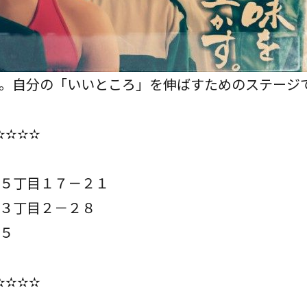
。自分の「いいところ」を伸ばすためのステージ
✫✫✫✫
５丁目１７－２１
３丁目２－２８
５
✫✫✫✫