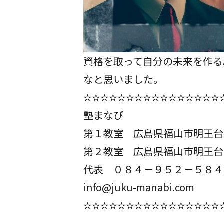
資格を取って自分の未来を作る
なと思いました。
✫✫✫✫✫✫✫✫✫✫✫✫✫✫✫✫
塾まなび
第１教室 広島県福山市明王台
第２教室 広島県福山市明王台
代表 ０８４－９５２－５８４
info@juku-manabi.com
✫✫✫✫✫✫✫✫✫✫✫✫✫✫✫✫