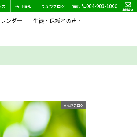
084-983-1860
セス
採用情報
まなびブログ
電話
カレンダー
生徒・保護者の声
まなびブログ