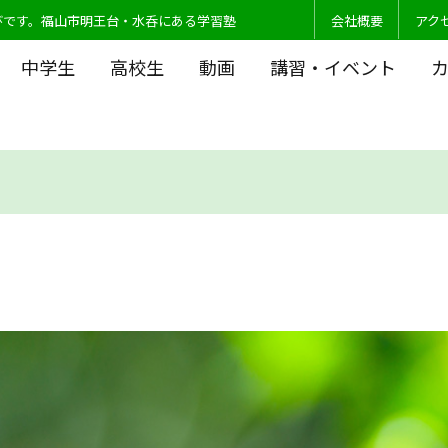
びです。福山市明王台・水呑にある学習塾
会社概要
アク
中学生
高校生
動画
講習・イベント