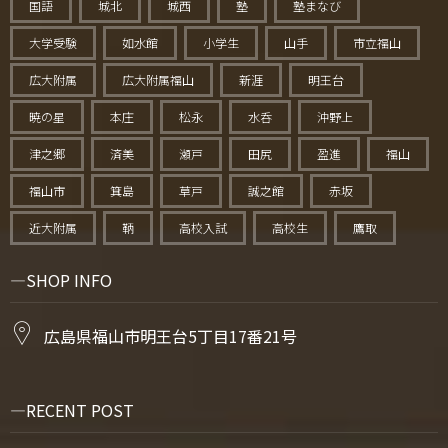
国語
城北
城西
塾
塾まなび
大学受験
如水館
小学生
山手
市立福山
広大附属
広大附属福山
新涯
明王台
暁の星
本庄
松永
水呑
沖野上
津之郷
済美
瀬戸
田尻
盈進
福山
福山市
箕島
草戸
誠之館
赤坂
近大附属
鞆
高校入試
高校生
鷹取
SHOP INFO
広島県福山市明王台5丁目17番21号
RECENT POST