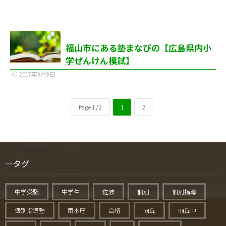
福山市にある塾まなびの【広島県内小
学ぜんけん模試】
2017年9月9日
Page 1 / 2
1
2
タグ
中学受験
中学生
佐波
個別
個別指導
個別指導塾
南本庄
合格
向丘
向丘中