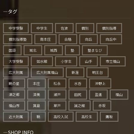
タグ
中学受験
中学生
佐波
個別
個別指導
個別指導塾
南本庄
合格
向丘
向丘中
国語
城北
城西
塾
塾まなび
大学受験
如水館
小学生
山手
市立福山
広大附属
広大附属福山
新涯
明王台
暁の星
本庄
松永
水呑
沖野上
津之郷
済美
瀬戸
田尻
盈進
福山
福山市
箕島
草戸
誠之館
赤坂
近大附属
鞆
高校入試
高校生
鷹取
SHOP INFO