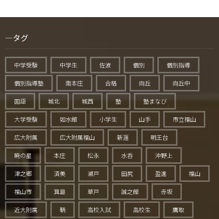
タグ
中学受験
中学生
佐波
個別
個別指導
個別指導塾
南本庄
合格
向丘
向丘中
国語
城北
城西
塾
塾まなび
大学受験
如水館
小学生
山手
市立福山
広大附属
広大附属福山
新涯
明王台
暁の星
本庄
松永
水呑
沖野上
津之郷
済美
瀬戸
田尻
盈進
福山
福山市
箕島
草戸
誠之館
赤坂
近大附属
鞆
高校入試
高校生
鷹取