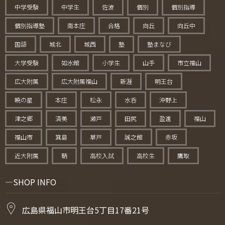
中学受験
中学生
佐波
個別
個別指導
個別指導塾
南本庄
合格
向丘
向丘中
国語
城北
城西
塾
塾まなび
大学受験
如水館
小学生
山手
市立福山
広大附属
広大附属福山
新涯
明王台
暁の星
本庄
松永
水呑
沖野上
津之郷
済美
瀬戸
田尻
盈進
福山
福山市
箕島
草戸
誠之館
赤坂
近大附属
鞆
高校入試
高校生
鷹取
SHOP INFO
広島県福山市明王台5丁目17番21号