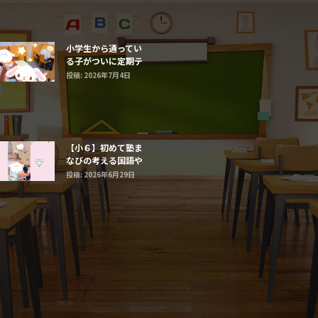
小学生から通ってい
る子がついに定期テ
ストで最高得点だ
投稿: 2026年7月4日
【小６】初めて塾ま
なびの考える国語や
まなび算数に触れる
投稿: 2026年6月29日
子たち