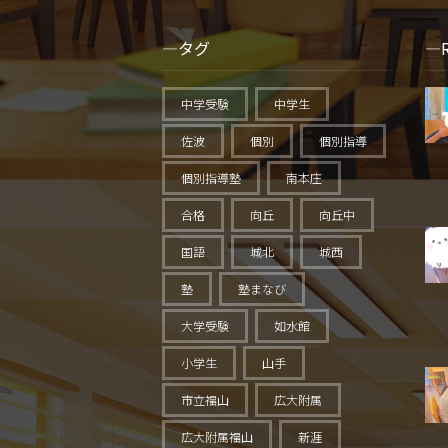
タグ
中学受験
中学生
佐波
個別
個別指導
個別指導塾
南本庄
合格
向丘
向丘中
国語
城北
城西
塾
塾まなび
大学受験
如水館
小学生
山手
市立福山
広大附属
広大附属福山
新涯