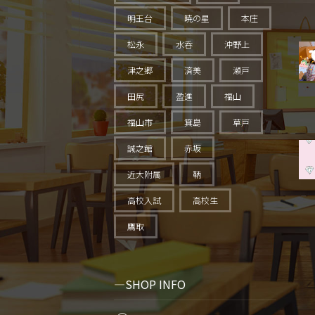
明王台
暁の星
本庄
松永
水呑
沖野上
津之郷
済美
瀬戸
田尻
盈進
福山
福山市
箕島
草戸
誠之館
赤坂
近大附属
鞆
高校入試
高校生
鷹取
SHOP INFO