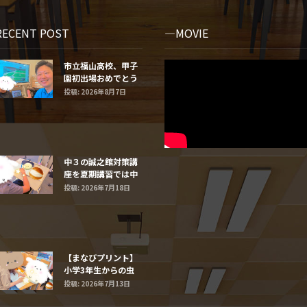
RECENT POST
MOVIE
市立福山高校、甲子
園初出場おめでとう
ございます！⚾️
投稿: 2026年8月7日
中３の誠之館対策講
座を夏期講習では中
学２年生と１年生に
投稿: 2026年7月18日
するよ
【まなびプリント】
小学3年生からの虫
食い算
投稿: 2026年7月13日