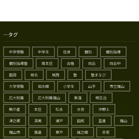
タグ
中学受験
中学生
佐波
個別
個別指導
個別指導塾
南本庄
合格
向丘
向丘中
国語
城北
城西
塾
塾まなび
大学受験
如水館
小学生
山手
市立福山
広大附属
広大附属福山
新涯
明王台
暁の星
本庄
松永
水呑
沖野上
津之郷
済美
瀬戸
田尻
盈進
福山
福山市
箕島
草戸
誠之館
赤坂