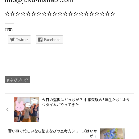
✫✫✫✫✫✫✫✫✫✫✫✫✫✫✫✫✫✫✫✫✫
共有:
Twitter
Facebook
まなびブログ
今日の選択はどっちだ？ 中学受験の6年生たちにおや
つタイムがやってきた
習い事で忙しいなら塾まなびの思考力シリーズはいか
が？