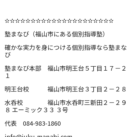
✫✫✫✫✫✫✫✫✫✫✫✫✫✫✫✫✫✫✫✫✫
塾まなび（福山市にある個別指導塾）
確かな実力を身につける個別指導なら塾まな
び
塾まなび本部 福山市明王台５丁目１７－２
１
明王台校 福山市明王台３丁目２－２８
水呑校 福山市水呑町三新田２－２９
８ エーミック３３ ３号
代表 084-983-1860
info@juku-manabi.com