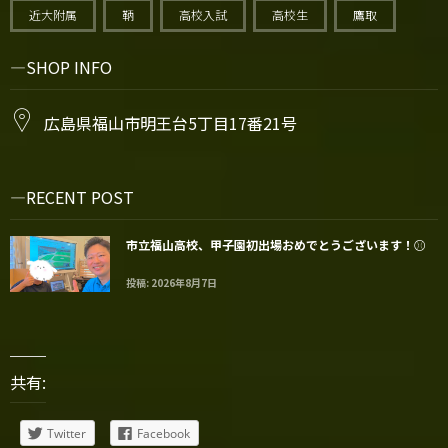
近大附属
鞆
高校入試
高校生
鷹取
SHOP INFO
広島県福山市明王台5丁目17番21号
RECENT POST
市立福山高校、甲子園初出場おめでとうございます！⚾️
投稿: 2026年8月7日
共有:
Twitter
Facebook