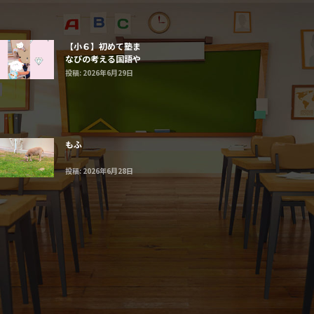
【小６】初めて塾ま
なびの考える国語や
まなび算数に触れる
投稿: 2026年6月29日
子たち
もふ
投稿: 2026年6月28日