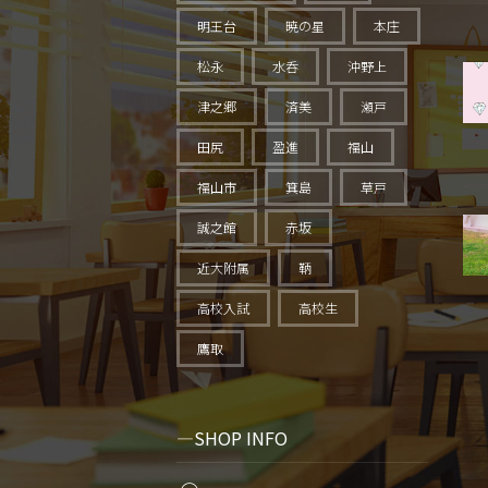
明王台
暁の星
本庄
松永
水呑
沖野上
津之郷
済美
瀬戸
田尻
盈進
福山
福山市
箕島
草戸
誠之館
赤坂
近大附属
鞆
高校入試
高校生
鷹取
SHOP INFO