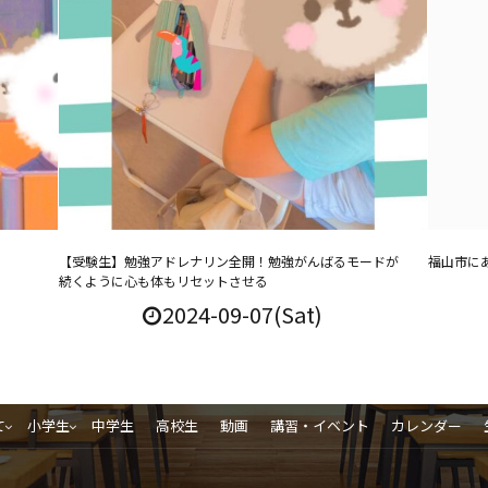
【受験生】勉強アドレナリン全開！勉強がんばるモードが
福山市に
続くように心も体もリセットさせる
2024-09-07(Sat)
て
小学生
中学生
高校生
動画
講習・イベント
カレンダー