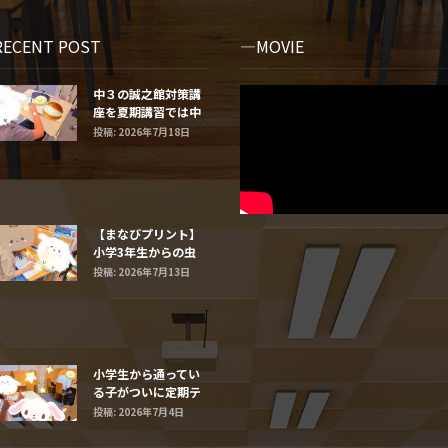
RECENT POST
MOVIE
中３の誠之館対策講
座を夏期講習では中
学２年生と１年生に
投稿: 2026年7月18日
するよ
【まなびプリント】
小学3年生からの虫
食い算
投稿: 2026年7月13日
小学生から通ってい
る子がついに定期テ
ストで最高得点だ
投稿: 2026年7月4日