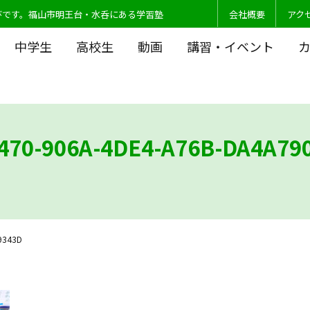
びです。福山市明王台・水呑にある学習塾
会社概要
アク
中学生
高校生
動画
講習・イベント
470-906A-4DE4-A76B-DA4A79
9343D