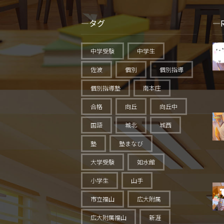
タグ
中学受験
中学生
佐波
個別
個別指導
個別指導塾
南本庄
合格
向丘
向丘中
国語
城北
城西
塾
塾まなび
大学受験
如水館
小学生
山手
市立福山
広大附属
広大附属福山
新涯