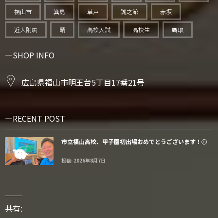
福山市
箕島
草戸
誠之館
赤坂
近大附属
鞆
高校入試
高校生
鷹取
SHOP INFO
広島県福山市明王台5丁目17番21号
RECENT POST
市立福山高校、甲子園初出場おめでとうございます！⚾️
投稿: 2026年8月7日
共有: