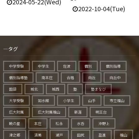
2024-05-22(Wed)
2022-10-04(Tue)
タグ
中学受験
中学生
佐波
個別
個別指導
個別指導塾
南本庄
合格
向丘
向丘中
国語
城北
城西
塾
塾まなび
大学受験
如水館
小学生
山手
市立福山
広大附属
広大附属福山
新涯
明王台
暁の星
本庄
松永
水呑
沖野上
津之郷
済美
瀬戸
田尻
盈進
福山