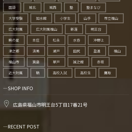
国語
城北
城西
塾
塾まなび
大学受験
如水館
小学生
山手
市立福山
広大附属
広大附属福山
新涯
明王台
暁の星
本庄
松永
水呑
沖野上
津之郷
済美
瀬戸
田尻
盈進
福山
福山市
箕島
草戸
誠之館
赤坂
近大附属
鞆
高校入試
高校生
鷹取
SHOP INFO
広島県福山市明王台5丁目17番21号
RECENT POST