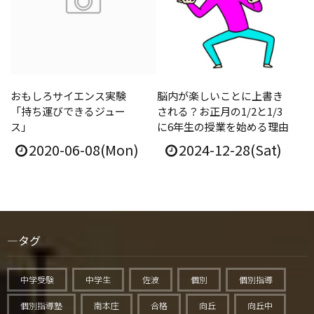
おもしろサイエンス実験
脳内が楽しいことに上書き
「持ち運びできるジュー
される？お正月の1/2と1/3
ス」
に6年生の授業を始める理由
2020-06-08(Mon)
2024-12-28(Sat)
タグ
中学受験
中学生
佐波
個別
個別指導
個別指導塾
南本庄
合格
向丘
向丘中