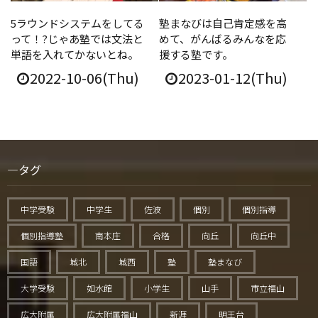
5ラウンドシステムをしてる
塾まなびは自己肯定感を高
って！?じゃあ塾では文法と
めて、がんばるみんなを応
単語を入れてかないとね。
援する塾です。
2022-10-06(Thu)
2023-01-12(Thu)
タグ
中学受験
中学生
佐波
個別
個別指導
個別指導塾
南本庄
合格
向丘
向丘中
国語
城北
城西
塾
塾まなび
大学受験
如水館
小学生
山手
市立福山
広大附属
広大附属福山
新涯
明王台