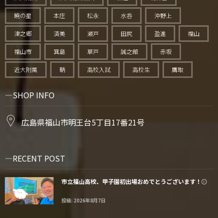
暁の星
本庄
松永
水呑
沖野上
津之郷
済美
瀬戸
田尻
盈進
福山
福山市
箕島
草戸
誠之館
赤坂
近大附属
鞆
高校入試
高校生
鷹取
SHOP INFO
広島県福山市明王台5丁目17番21号
RECENT POST
市立福山高校、甲子園初出場おめでとうございます！⚾️
投稿: 2026年8月7日