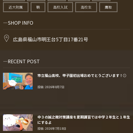
近大附属
鞆
高校入試
高校生
鷹取
SHOP INFO
広島県福山市明王台5丁目17番21号
RECENT POST
市立福山高校、甲子園初出場おめでとうございます！⚾️
投稿: 2026年8月7日
中３の誠之館対策講座を夏期講習では中学２年生と１年生
にするよ
投稿: 2026年7月18日