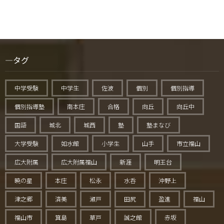
タグ
中学受験
中学生
佐波
個別
個別指導
個別指導塾
南本庄
合格
向丘
向丘中
国語
城北
城西
塾
塾まなび
大学受験
如水館
小学生
山手
市立福山
広大附属
広大附属福山
新涯
明王台
暁の星
本庄
松永
水呑
沖野上
津之郷
済美
瀬戸
田尻
盈進
福山
福山市
箕島
草戸
誠之館
赤坂