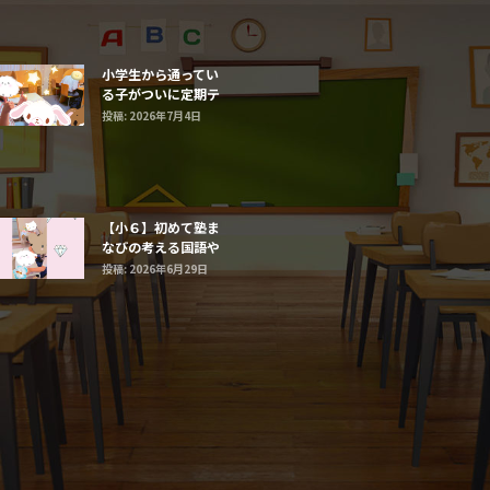
小学生から通ってい
る子がついに定期テ
ストで最高得点だ
投稿: 2026年7月4日
【小６】初めて塾ま
なびの考える国語や
まなび算数に触れる
投稿: 2026年6月29日
子たち