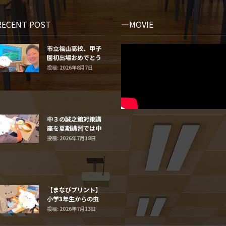
RECENT POST
MOVIE
市立福山高校、甲子
園初出場おめでとう
ございます！⚾️
投稿: 2026年8月7日
中３の誠之館対策講
座を夏期講習では中
学２年生と１年生に
投稿: 2026年7月18日
するよ
【まなびプリント】
小学3年生からの虫
食い算
投稿: 2026年7月13日