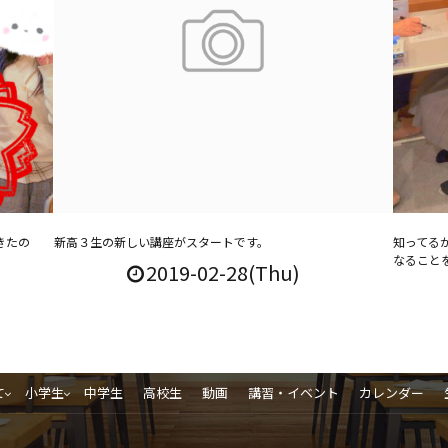
きたの
新高３生の新しい講座がスタートです。
知ってる
なること
2019-02-28(Thu)
て
小学生
中学生
高校生
動画
講習・イベント
カレンダー