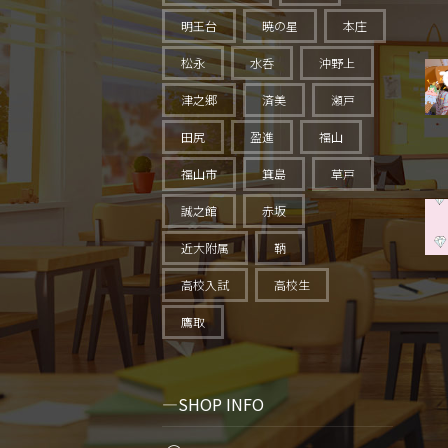
明王台
暁の星
本庄
松永
水呑
沖野上
津之郷
済美
瀬戸
田尻
盈進
福山
福山市
箕島
草戸
誠之館
赤坂
近大附属
鞆
高校入試
高校生
鷹取
SHOP INFO