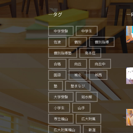
タグ
中学受験
中学生
佐波
個別
個別指導
個別指導塾
南本庄
合格
向丘
向丘中
国語
城北
城西
塾
塾まなび
大学受験
如水館
小学生
山手
市立福山
広大附属
広大附属福山
新涯