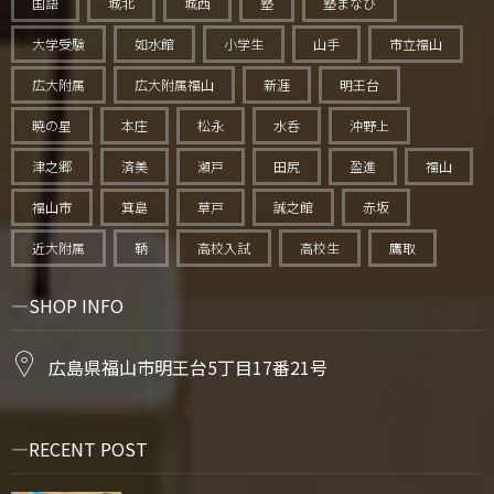
国語
城北
城西
塾
塾まなび
大学受験
如水館
小学生
山手
市立福山
広大附属
広大附属福山
新涯
明王台
暁の星
本庄
松永
水呑
沖野上
津之郷
済美
瀬戸
田尻
盈進
福山
福山市
箕島
草戸
誠之館
赤坂
近大附属
鞆
高校入試
高校生
鷹取
SHOP INFO
広島県福山市明王台5丁目17番21号
RECENT POST