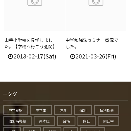
山手小学校を見学しまし
中学勉強法セミナー盛況で
た。【学校へ行こう週間】
した。
2018-02-17(Sat)
2021-03-26(Fri)
タグ
中学受験
中学生
佐波
個別
個別指導
個別指導塾
南本庄
合格
向丘
向丘中