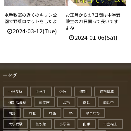
水呑教室の近くのキリン公
お正月からの7日間は中学受
園で野菜ロケットをしたよ
験生の21日間って長いです
よね
2024-03-12(Tue)
2024-01-06(Sat)
タグ
中学受験
中学生
佐波
個別
個別指導
個別指導塾
南本庄
合格
向丘
向丘中
国語
城北
城西
塾
塾まなび
大学受験
如水館
小学生
山手
市立福山