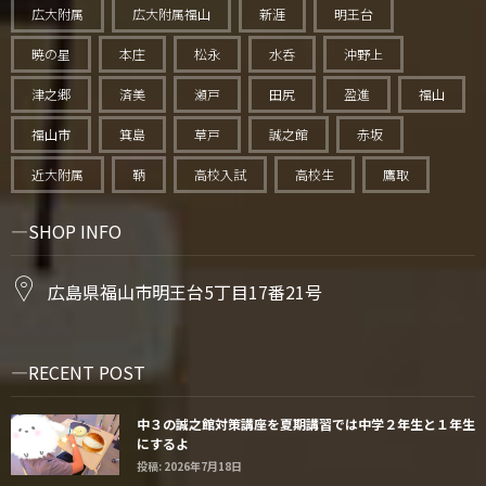
広大附属
広大附属福山
新涯
明王台
暁の星
本庄
松永
水呑
沖野上
津之郷
済美
瀬戸
田尻
盈進
福山
福山市
箕島
草戸
誠之館
赤坂
近大附属
鞆
高校入試
高校生
鷹取
SHOP INFO
広島県福山市明王台5丁目17番21号
RECENT POST
中３の誠之館対策講座を夏期講習では中学２年生と１年生
にするよ
投稿: 2026年7月18日