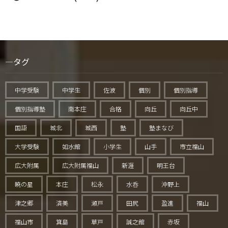
タグ
中学受験
中学生
佐波
個別
個別指導
個別指導塾
南本庄
合格
向丘
向丘中
国語
城北
城西
塾
塾まなび
大学受験
如水館
小学生
山手
市立福山
広大附属
広大附属福山
新涯
明王台
暁の星
本庄
松永
水呑
沖野上
津之郷
済美
瀬戸
田尻
盈進
福山
福山市
箕島
草戸
誠之館
赤坂