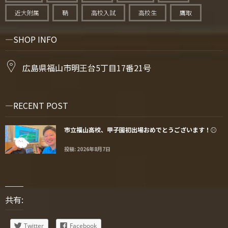
近大附属
鞆
高校入試
高校生
鷹取
SHOP INFO
広島県福山市明王台5丁目17番21号
RECENT POST
市立福山高校、甲子園初出場おめでとうございます！⚾️
投稿: 2026年8月7日
共有:
Twitter
Facebook