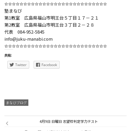
✫✫✫✫✫✫✫✫✫✫✫✫✫✫✫✫✫✫✫✫✫✫✫✫✫✫✫
塾まなび
第1教室 広島県福山市明王台５丁目１７－２１
第2教室 広島県福山市明王台３丁目２－２８
代表 084-952-5845
info@juku-manabi.com
✫✫✫✫✫✫✫✫✫✫✫✫✫✫✫✫✫✫✫✫✫✫✫✫✫✫✫
共有:
Twitter
Facebook
まなびブログ
4月9日 日曜日 志望校判定学力テスト