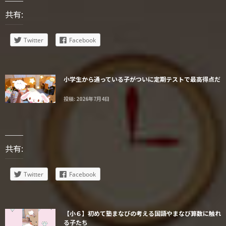
共有:
Twitter
Facebook
小学生から通っている子がついに定期テストで最高得点だ
投稿: 2026年7月4日
共有:
Twitter
Facebook
【小６】初めて塾まなびの考える国語やまなび算数に触れ
る子たち