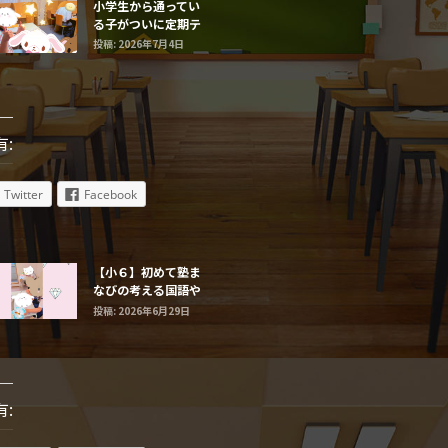
小学生から通ってい
る子がついに定期テ
ストで最高得点だ
投稿: 2026年7月4日
有:
Twitter
Facebook
【小６】初めて塾ま
なびの考える国語や
まなび算数に触れる
投稿: 2026年6月29日
子たち
有: