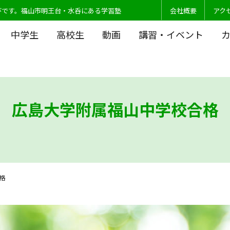
びです。福山市明王台・水呑にある学習塾
会社概要
アク
中学生
高校生
動画
講習・イベント
広島大学附属福山中学校合格
格