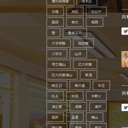
個別指導塾
南本庄
合格
向丘
向丘中
共
国語
城北
城西
塾
塾まなび
大学受験
如水館
小学生
山手
市立福山
広大附属
広大附属福山
新涯
明王台
暁の星
本庄
共
松永
水呑
沖野上
津之郷
済美
瀬戸
田尻
盈進
福山
福山市
箕島
草戸