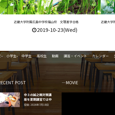
近畿大学附属広島中学校福山校 文理進学合格
近畿大学
2019-10-23(Wed)
て
小学生
中学生
高校生
動画
講習・イベント
カレンダー
RECENT POST
MOVIE
中３の誠之館対策講
座を夏期講習では中
学２年生と１年生に
投稿: 2026年7月18日
するよ