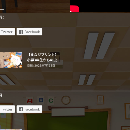
有:
Twitter
Facebook
【まなびプリント】
小学3年生からの虫
食い算
投稿: 2026年7月13日
有:
Twitter
Facebook