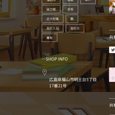
誠之館
赤坂
近大附属
鞆
高校入試
高校生
共
鷹取
SHOP INFO
広島県福山市明王台5丁目
17番21号
共