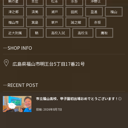
暁の星
本庄
松永
水呑
沖野上
津之郷
済美
瀬戸
田尻
盈進
福山
福山市
箕島
草戸
誠之館
赤坂
近大附属
鞆
高校入試
高校生
鷹取
SHOP INFO
広島県福山市明王台5丁目17番21号
RECENT POST
市立福山高校、甲子園初出場おめでとうございます！⚾️
投稿: 2026年8月7日