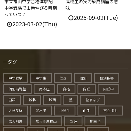
市立福山中学合格体験記
高校生の実力練成講座の意
中学受験で１番伸びる時期
味
っていつ？
2025-09-02(Tue)
2023-03-02(Thu)
タグ
中学受験
中学生
佐波
個別
個別指導
個別指導塾
南本庄
合格
向丘
向丘中
国語
城北
城西
塾
塾まなび
大学受験
如水館
小学生
山手
市立福山
広大附属
広大附属福山
新涯
明王台