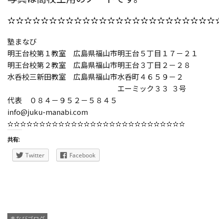
✫✫✫✫✫✫✫✫✫✫✫✫✫✫✫✫✫✫✫✫✫✫✫✫✫
塾まなび
明王台校第１教室 広島県福山市明王台５丁目１７－２１
明王台校第２教室 広島県福山市明王台３丁目２－２８
水呑校三新田教室 広島県福山市水呑町４６５９－２
エーミック３３ ３号
代表
０８４－９５２－５８４５
info@juku-manabi.com
✫✫✫✫✫✫✫✫✫✫✫✫✫✫✫✫✫✫✫✫✫✫✫✫✫✫✫✫
共有:
Twitter
Facebook
まなびブログ