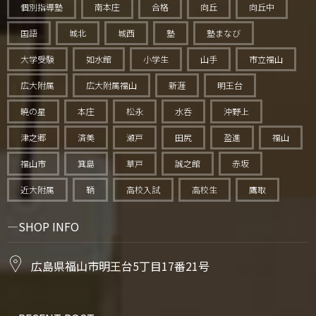
個別指導塾
南本庄
合格
向丘
向丘中
国語
城北
城西
塾
塾まなび
大学受験
如水館
小学生
山手
市立福山
広大附属
広大附属福山
新涯
明王台
暁の星
本庄
松永
水呑
沖野上
津之郷
済美
瀬戸
田尻
盈進
福山
福山市
箕島
草戸
誠之館
赤坂
近大附属
鞆
高校入試
高校生
鷹取
SHOP INFO
広島県福山市明王台5丁目17番21号