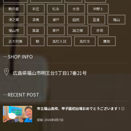
暁の星
本庄
松永
水呑
沖野上
津之郷
済美
瀬戸
田尻
盈進
福山
福山市
箕島
草戸
誠之館
赤坂
近大附属
鞆
高校入試
高校生
鷹取
SHOP INFO
広島県福山市明王台5丁目17番21号
RECENT POST
市立福山高校、甲子園初出場おめでとうございます！⚾️
投稿: 2026年8月7日