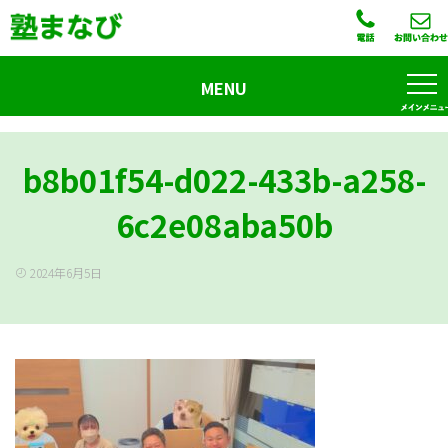
MENU
b8b01f54-d022-433b-a258-
6c2e08aba50b
2024年6月5日