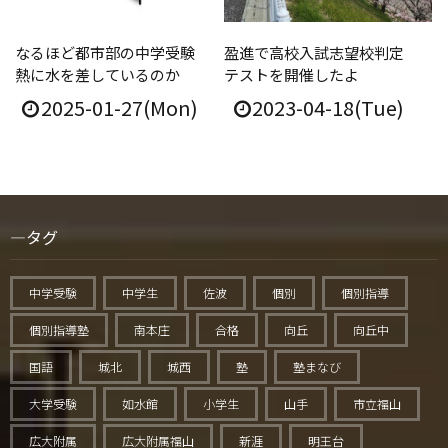
なるほど都市部の中学受験
盈進で高校入試志望校判定
熱に水を差しているのか
テストを開催したよ
2025-01-27(Mon)
2023-04-18(Tue)
タグ
中学受験
中学生
佐波
個別
個別指導
個別指導塾
南本庄
合格
向丘
向丘中
国語
城北
城西
塾
塾まなび
大学受験
如水館
小学生
山手
市立福山
広大附属
広大附属福山
新涯
明王台