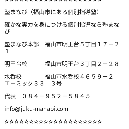
塾まなび（福山市にある個別指導塾）
確かな実力を身につける個別指導なら塾まな
び
塾まなび本部 福山市明王台５丁目１７－２
１
明王台校 福山市明王台３丁目２－２８
水呑校 福山市水呑校４６５９－２
エーミック３３ ３号
代表 ０８４－９５２－５８４５
info@juku-manabi.com
✫✫✫✫✫✫✫✫✫✫✫✫✫✫✫✫✫✫✫✫