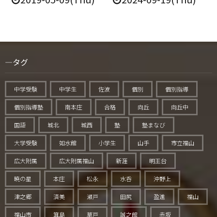
タグ
中学受験
中学生
佐波
個別
個別指導
個別指導塾
南本庄
合格
向丘
向丘中
国語
城北
城西
塾
塾まなび
大学受験
如水館
小学生
山手
市立福山
広大附属
広大附属福山
新涯
明王台
暁の星
本庄
松永
水呑
沖野上
津之郷
済美
瀬戸
田尻
盈進
福山
福山市
箕島
草戸
誠之館
赤坂