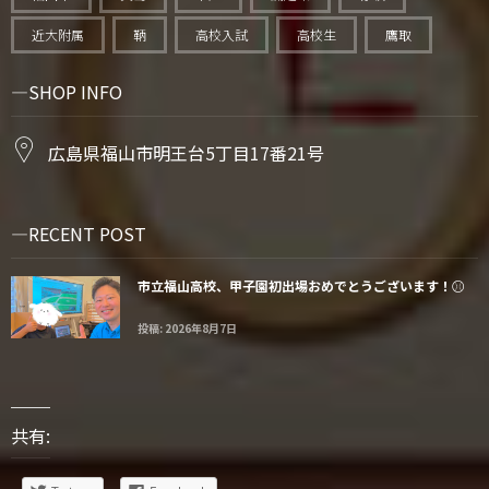
近大附属
鞆
高校入試
高校生
鷹取
SHOP INFO
広島県福山市明王台5丁目17番21号
RECENT POST
市立福山高校、甲子園初出場おめでとうございます！⚾️
投稿: 2026年8月7日
共有: