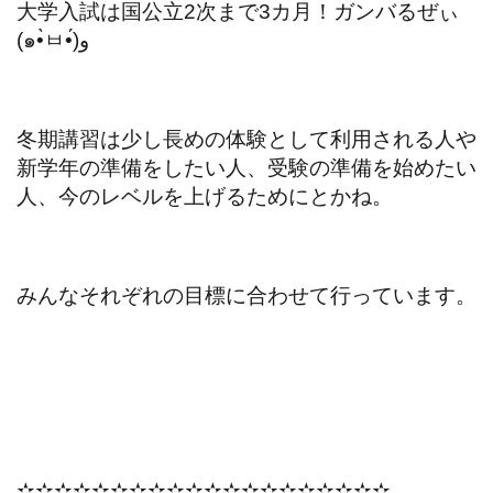
大学入試は国公立2次まで3カ月！ガンバるぜぃ
(๑•̀ㅂ•́)و
冬期講習は少し長めの体験として利用される人や
新学年の準備をしたい人、受験の準備を始めたい
人、今のレベルを上げるためにとかね。
みんなそれぞれの目標に合わせて行っています。
✫✫✫✫✫✫✫✫✫✫✫✫✫✫✫✫✫✫✫✫