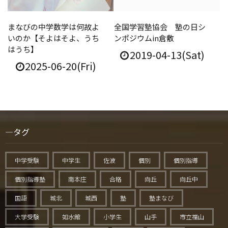
まなびの中学数学は何故よ
全国学習塾協会 塾の日シ
いのか【そよはそよ、うち
ンポジウムin倉敷
はうち】
2019-04-13(Sat)
2025-06-20(Fri)
タグ
中学受験
中学生
佐波
個別
個別指導
個別指導塾
南本庄
合格
向丘
向丘中
国語
城北
城西
塾
塾まなび
大学受験
如水館
小学生
山手
市立福山