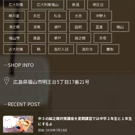
広大附属
広大附属福山
新涯
明王台
暁の星
本庄
松永
水呑
沖野上
津之郷
済美
瀬戸
田尻
盈進
福山
福山市
箕島
草戸
誠之館
赤坂
近大附属
鞆
高校入試
高校生
鷹取
SHOP INFO
広島県福山市明王台5丁目17番21号
RECENT POST
中３の誠之館対策講座を夏期講習では中学２年生と１年生
にするよ
投稿: 2026年7月18日