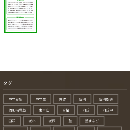
タグ
中学受験
中学生
佐波
個別
個別指導
個別指導塾
南本庄
合格
向丘
向丘中
国語
城北
城西
塾
塾まなび