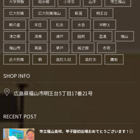
大学受験
如水館
小学生
山手
市立福山
広大附属
広大附属福山
新涯
明王台
暁の星
本庄
松永
水呑
沖野上
津之郷
済美
瀬戸
田尻
盈進
福山
福山市
箕島
草戸
誠之館
赤坂
近大附属
鞆
高校入試
高校生
鷹取
SHOP INFO
広島県福山市明王台5丁目17番21号
RECENT POST
市立福山高校、甲子園初出場おめでとうございます！⚾️