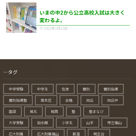
いまの中2から公立高校入試は大きく
変わるよ。
2022年1月22日
タグ
中学受験
中学生
佐波
個別
個別指導
個別指導塾
南本庄
合格
向丘
向丘中
国語
城北
城西
塾
塾まなび
大学受験
如水館
小学生
山手
市立福山
広大附属
広大附属福山
新涯
明王台