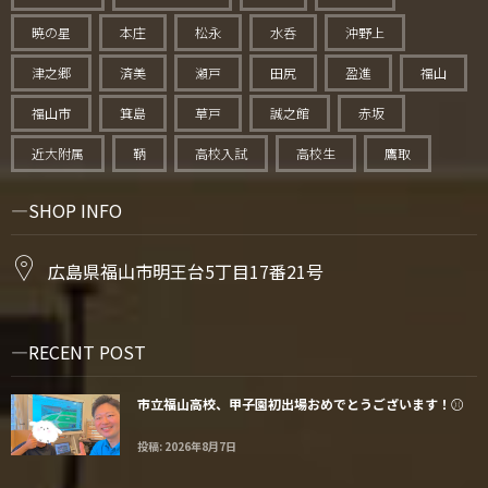
暁の星
本庄
松永
水呑
沖野上
津之郷
済美
瀬戸
田尻
盈進
福山
福山市
箕島
草戸
誠之館
赤坂
近大附属
鞆
高校入試
高校生
鷹取
SHOP INFO
広島県福山市明王台5丁目17番21号
RECENT POST
市立福山高校、甲子園初出場おめでとうございます！⚾️
投稿: 2026年8月7日