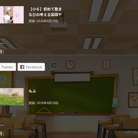
【小６】初めて塾ま
なびの考える国語や
まなび算数に触れる
投稿: 2026年6月29日
子たち
有:
Twitter
Facebook
もふ
投稿: 2026年6月28日
有: