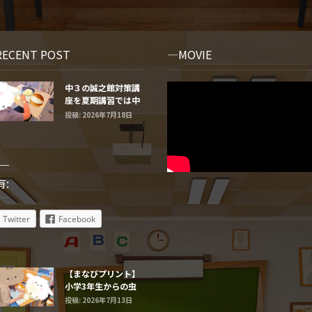
RECENT POST
MOVIE
中３の誠之館対策講
座を夏期講習では中
学２年生と１年生に
投稿: 2026年7月18日
するよ
有:
Twitter
Facebook
【まなびプリント】
小学3年生からの虫
食い算
投稿: 2026年7月13日