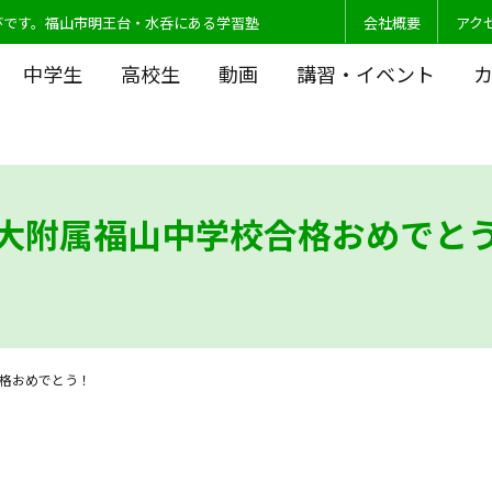
びです。福山市明王台・水呑にある学習塾
会社概要
アク
中学生
高校生
動画
講習・イベント
大附属福山中学校合格おめでと
格おめでとう！