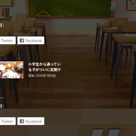
有:
Twitter
Facebook
小学生から通ってい
る子がついに定期テ
ストで最高得点だ
投稿: 2026年7月4日
有:
Twitter
Facebook