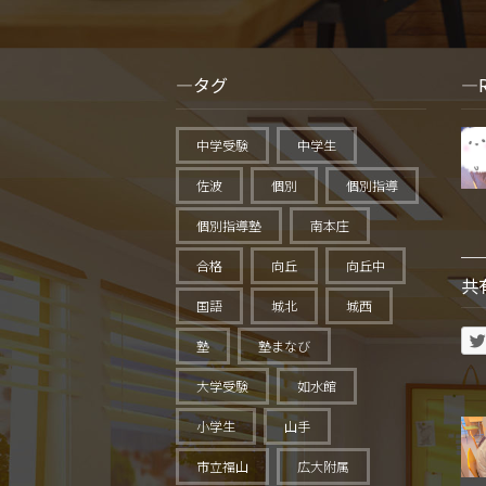
タグ
中学受験
中学生
佐波
個別
個別指導
個別指導塾
南本庄
合格
向丘
向丘中
共
国語
城北
城西
塾
塾まなび
大学受験
如水館
小学生
山手
市立福山
広大附属