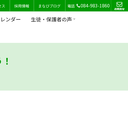
084-983-1860
セス
採用情報
まなびブログ
電話
カレンダー
生徒・保護者の声
う！