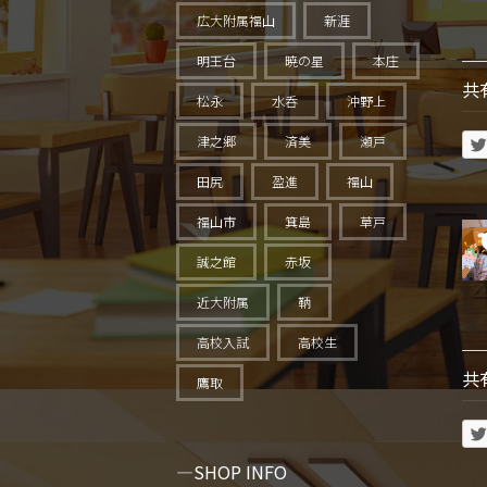
広大附属福山
新涯
明王台
暁の星
本庄
共
松永
水呑
沖野上
津之郷
済美
瀬戸
田尻
盈進
福山
福山市
箕島
草戸
誠之館
赤坂
近大附属
鞆
高校入試
高校生
共
鷹取
SHOP INFO