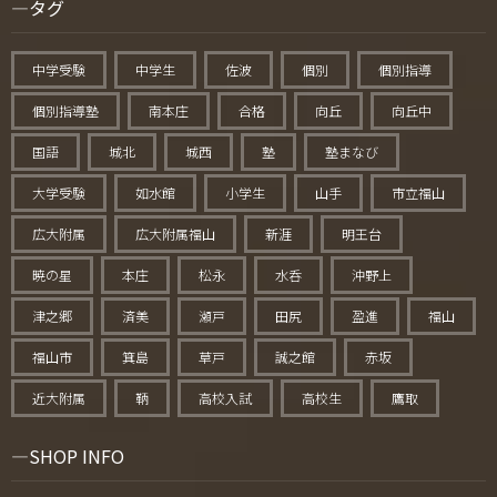
タグ
中学受験
中学生
佐波
個別
個別指導
個別指導塾
南本庄
合格
向丘
向丘中
国語
城北
城西
塾
塾まなび
大学受験
如水館
小学生
山手
市立福山
広大附属
広大附属福山
新涯
明王台
暁の星
本庄
松永
水呑
沖野上
津之郷
済美
瀬戸
田尻
盈進
福山
福山市
箕島
草戸
誠之館
赤坂
近大附属
鞆
高校入試
高校生
鷹取
SHOP INFO