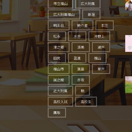
市立福山
広大附属
広大附属福山
新涯
明王台
暁の星
本庄
松永
水呑
沖野上
津之郷
済美
瀬戸
田尻
盈進
福山
福山市
箕島
草戸
誠之館
赤坂
近大附属
鞆
高校入試
高校生
鷹取