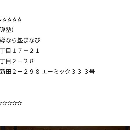
✫✫✫✫✫
導塾）
導なら塾まなび
丁目１７－２１
丁目２－２８
２－２９８ エーミック３３ ３号
✫✫✫✫✫