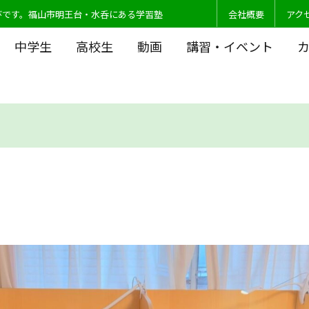
びです。福山市明王台・水呑にある学習塾
会社概要
アク
中学生
高校生
動画
講習・イベント