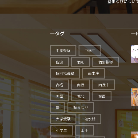
塾まなびについ
タグ
中学受験
中学生
佐波
個別
個別指導
個別指導塾
南本庄
合格
向丘
向丘中
国語
城北
城西
塾
塾まなび
大学受験
如水館
小学生
山手