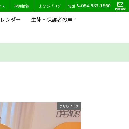
084-983-1860
セス
採用情報
まなびブログ
電話
カレンダー
生徒・保護者の声
まなびブログ