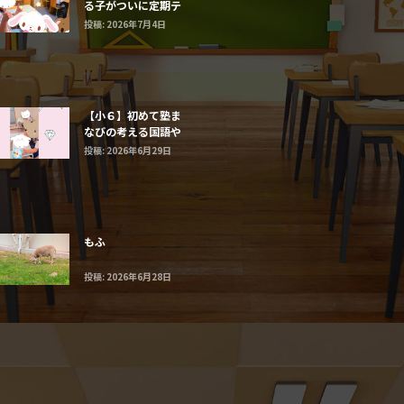
る子がついに定期テ
ストで最高得点だ
投稿: 2026年7月4日
【小６】初めて塾ま
なびの考える国語や
まなび算数に触れる
投稿: 2026年6月29日
子たち
もふ
投稿: 2026年6月28日