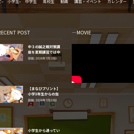
て
小学生
中学生
高校生
動画
講習・イベント
カレンダー
RECENT POST
MOVIE
中３の誠之館対策講
座を夏期講習では中
学２年生と１年生に
投稿: 2026年7月18日
するよ
【まなびプリント】
小学3年生からの虫
食い算
投稿: 2026年7月13日
小学生から通ってい