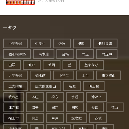
2022年9月22日
タグ
中学受験
中学生
佐波
個別
個別指導
個別指導塾
南本庄
合格
向丘
向丘中
国語
城北
城西
塾
塾まなび
大学受験
如水館
小学生
山手
市立福山
広大附属
広大附属福山
新涯
明王台
暁の星
本庄
松永
水呑
沖野上
津之郷
済美
瀬戸
田尻
盈進
福山
福山市
箕島
草戸
誠之館
赤坂
近大附属
鞆
高校入試
高校生
鷹取