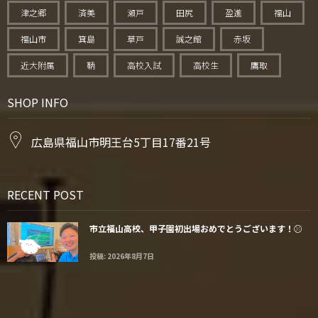
津之郷
済美
瀬戸
田尻
盈進
福山
福山市
箕島
草戸
誠之館
赤坂
近大附属
鞆
高校入試
高校生
鷹取
SHOP INFO
広島県福山市明王台5丁目17番21号
RECENT POST
市立福山高校、甲子園初出場おめでとうございます！⚾️
投稿: 2026年8月7日