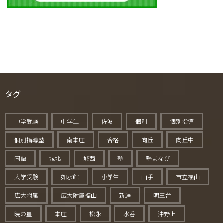
タグ
中学受験
中学生
佐波
個別
個別指導
個別指導塾
南本庄
合格
向丘
向丘中
国語
城北
城西
塾
塾まなび
大学受験
如水館
小学生
山手
市立福山
広大附属
広大附属福山
新涯
明王台
暁の星
本庄
松永
水呑
沖野上