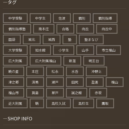
タグ
中学受験
中学生
佐波
個別
個別指導
個別指導塾
南本庄
合格
向丘
向丘中
国語
城北
城西
塾
塾まなび
大学受験
如水館
小学生
山手
市立福山
広大附属
広大附属福山
新涯
明王台
暁の星
本庄
松永
水呑
沖野上
津之郷
済美
瀬戸
田尻
盈進
福山
福山市
箕島
草戸
誠之館
赤坂
近大附属
鞆
高校入試
高校生
鷹取
SHOP INFO